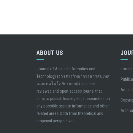
ABOUT US
JOU
Journal of Applied Informatics and
google
Technology (วารสารวิทยาการสารสนเทศ
Publica
และเทคโนโลยีประยุกต์) is a peer-
Article
reviewed and open-access journal that
aims to publish leading edge researches on
Copyrig
any possible topic in informatics and other
Archivi
related areas, both from theoretical and
empirical perspectives.