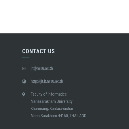
CONTACT US
jit@msu.ac.th
http://jit.it.msu.ac.th
Faculty of Informatics
Mahasarakham University
Khamriang, Kantarawichai
Maha Sarakham 44150, THAILAND