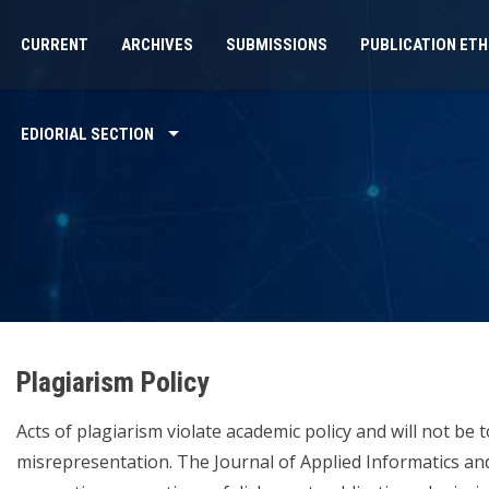
CURRENT
ARCHIVES
SUBMISSIONS
PUBLICATION ETH
EDIORIAL SECTION
Plagiarism Policy
Acts of plagiarism violate academic policy and will not be t
misrepresentation. The Journal of Applied Informatics and