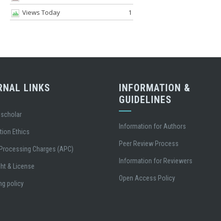
Views Today
1
RNAL LINKS
INFORMATION &
GUIDELINES
 scholar
Information for Authors
tion Ethics
Peer Review Process
 Processing Charges (APC)
Information for Reviewers
ht & License
Open Access Policy
ng policy