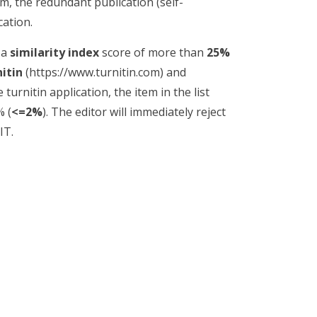
m, the redundant publication (self-
cation.
 a
similarity index
score of more than
25%
nitin
(https://www.turnitin.com) and
e turnitin application, the item in the list
% (
<=2%
). The editor will immediately reject
IT.